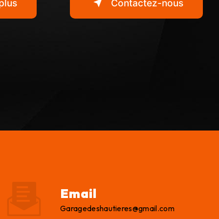
plus
Contactez-nous
Email
garagedeshautieres@gmail.com