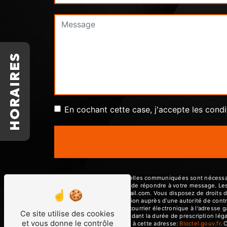
HORAIRES
En cochant cette case, j'accepte les condi
** Les données personnelles communiquées sont nécessaires
traitants dans le seul but de répondre à votre message. L
garagedeshautieres@gmail.com. Vous disposez de droits d’acc
d’introduire une réclamation auprès d’une autorité de contr
22440 Tremuson ou par courrier électronique à l'adresse 
Ce site utilise des cookies
prise de contact puis pendant la durée de prescription léga
et vous donne le contrôle
téléphonique, disponible à cette adresse:
Bloctel.gouv.fr
. 