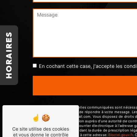
HORAIRES
En cochant cette case, j'accepte les condi
** Les données personnelles communiquées sont nécessaires
traitants dans le seul but de répondre à votre message. L
garagedeshautieres@gmail.com. Vous disposez de droits d’acc
d’introduire une réclamation auprès d’une autorité de contr
22440 Tremuson ou par courrier électronique à l'adresse 
Ce site utilise des cookies
prise de contact puis pendant la durée de prescription léga
et vous donne le contrôle
téléphonique, disponible à cette adresse:
Bloctel.gouv.fr
. 