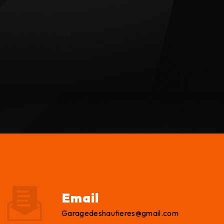
Email
garagedeshautieres@gmail.com