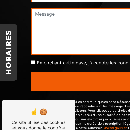
HORAIRES
En cochant cette case, j'accepte les condi
** Les données personnelles communiquées sont nécessaires
traitants dans le seul but de répondre à votre message. L
garagedeshautieres@gmail.com. Vous disposez de droits d’acc
d’introduire une réclamation auprès d’une autorité de contr
22440 Tremuson ou par courrier électronique à l'adresse 
Ce site utilise des cookies
prise de contact puis pendant la durée de prescription léga
et vous donne le contrôle
téléphonique, disponible à cette adresse:
Bloctel.gouv.fr
. 