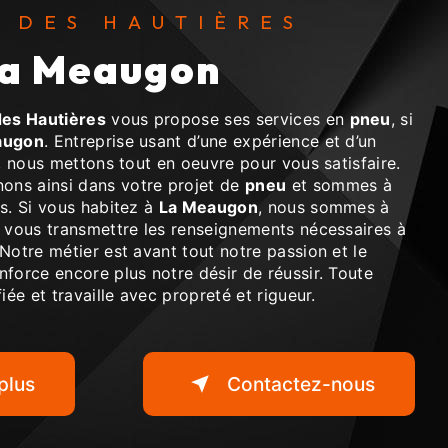
S DES HAUTIÈRES
 La Meaugon
es Hautières
vous propose ses services en
pneu
, si
augon
. Entreprise usant d’une expérience et d’un
é, nous mettons tout en oeuvre pour vous satisfaire.
ns ainsi dans votre projet de
pneu
et sommes à
s. Si vous habitez à
La Meaugon
, nous sommes à
r vous transmettre les renseignements nécessaires à
 Notre métier est avant tout notre passion et le
force encore plus notre désir de réussir. Toute
iée et travaille avec propreté et rigueur.
plus
Contactez-nous