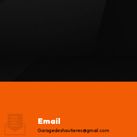
Email
garagedeshautieres@gmail.com