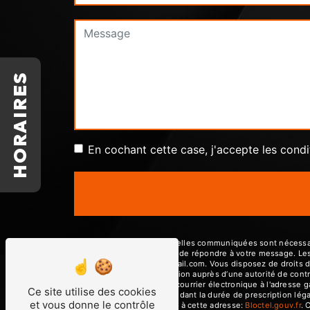
HORAIRES
En cochant cette case, j'accepte les condi
** Les données personnelles communiquées sont nécessaires
traitants dans le seul but de répondre à votre message. L
garagedeshautieres@gmail.com. Vous disposez de droits d’acc
d’introduire une réclamation auprès d’une autorité de contr
22440 Tremuson ou par courrier électronique à l'adresse 
Ce site utilise des cookies
prise de contact puis pendant la durée de prescription léga
et vous donne le contrôle
téléphonique, disponible à cette adresse:
Bloctel.gouv.fr
. 