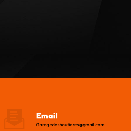
Email
garagedeshautieres@gmail.com