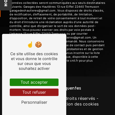
données collectées seront communiquées aux seuls destinataires
suivants: Garages des Hautières 13 rue Eiffel 22440 Tremuson
garagedeshautieres@gmail.com. Vous disposez de droits d’accès,
de rectification, d’effacement, de portabilité, de limitation,
d’opposition, de retrait de votre consentement à tout moment et
du droit d’introduire une réclamation auprès d’une autorité de
contrôle, ainsi que d’organiser le sort de vos données post-
mortem. Vous pouvez exercer ces droits par voie postale à
l'adresse 13 rue Eiffel 22440 Tremuson ou par courrier
électronique à l'adresse garagedeshautieres@gmail.com. Un
justificatif d'identité pourra vous être demandé. Nous conservons
vos données pendant la période de prise de contact puis pendant
la durée de prescription légale aux fins probatoires et de gestion
des contentieux. Vous avez le droit de vous inscrire sur la liste
Ce site utilise des cookies
d'opposition au démarchage téléphonique, disponible à cette
et vous donne le contrôle
adresse:
Bloctel.gouv.fr
. Consultez le site cnil.fr pour plus
sur ceux que vous
d’informations sur vos droits.
souhaitez activer
Tout accepter
Recherches fréquentes
Tout refuser
©
Vistalid
- 2026 - Tous droits réservés -
Personnaliser
Mentions légales
-
Gestion des cookies